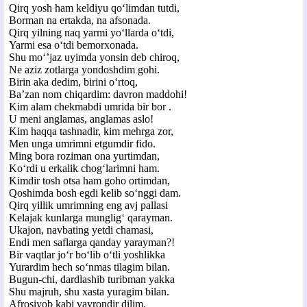
Qirq yosh ham keldiyu qo‘limdan tutdi,
Borman na ertakda, na afsonada.
Qirq yilning naq yarmi yo‘llarda o‘tdi,
Yarmi esa o‘tdi bemorxonada.
Shu mo‘’jaz uyimda yonsin deb chiroq,
Ne aziz zotlarga yondoshdim gohi.
Birin aka dedim, birini o‘rtoq,
Ba’zan nom chiqardim: davron maddohi!
Kim alam chekmabdi umrida bir bor .
U meni anglamas, anglamas aslo!
Kim haqqa tashnadir, kim mehrga zor,
Men unga umrimni etgumdir fido.
Ming bora roziman ona yurtimdan,
Ko‘rdi u erkalik chog‘larimni ham.
Kimdir tosh otsa ham goho ortimdan,
Qoshimda bosh egdi kelib so‘nggi dam.
Qirq yillik umrimning eng avj pallasi
Kelajak kunlarga munglig‘ qarayman.
Ukajon, navbating yetdi chamasi,
Endi men saflarga qanday yarayman?!
Bir vaqtlar jo‘r bo‘lib o‘tli yoshlikka
Yurardim hech so‘nmas tilagim bilan.
Bugun-chi, dardlashib turibman yakka
Shu majruh, shu xasta yuragim bilan.
Afrosiyob kabi vayrondir dilim,