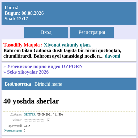
Гость!
Bugun:
08.08.2026
Soat:
12:17
Вход
Регистрация
Tasodifiy Maqola :
Xiyonat yakuniy qism.
Bahrom bilan Gulnoza dush tagida bir-birini quchoqlab,
chumiltirardi. Bahrom ayol tanasidagi nozik n...
davomi
» Узбекиское порно видео UZPORN
» Seks xikoyalar 2026
Библиотека
|
Birinchi marta
40 yoshda sherlar
Добавил:
DENTER
(05.09.2021 / 11:30)
(0)
Рейтинг:
Прочтений:
7392
Комментарии
:
0