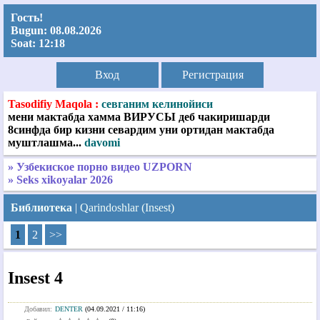
Гость!
Bugun:
08.08.2026
Soat:
12:18
Вход
Регистрация
Tasodifiy Maqola :
севганим келинойиси
мени мактабда хамма ВИРУСЫ деб чакиришарди
8синфда бир кизни севардим уни ортидан мактабда
муштлашма...
davomi
» Узбекиское порно видео UZPORN
» Seks xikoyalar 2026
Библиотека
|
Qarindoshlar (Insest)
1
2
>>
Insest 4
Добавил:
DENTER
(04.09.2021 / 11:16)