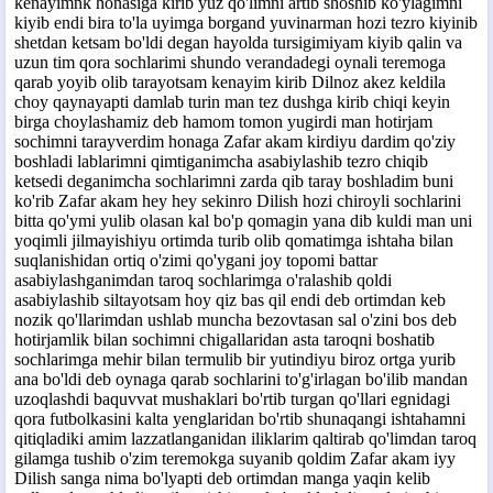
kenayimnk honasiga kirib yuz qo'limni artib shoshib ko'ylagimni
kiyib endi bira to'la uyimga borgand yuvinarman hozi tezro kiyinib
shetdan ketsam bo'ldi degan hayolda tursigimiyam kiyib qalin va
uzun tim qora sochlarimi shundo verandadegi oynali teremoga
qarab yoyib olib tarayotsam kenayim kirib Dilnoz akez keldila
choy qaynayapti damlab turin man tez dushga kirib chiqi keyin
birga choylashamiz deb hamom tomon yugirdi man hotirjam
sochimni tarayverdim honaga Zafar akam kirdiyu dardim qo'ziy
boshladi lablarimni qimtiganimcha asabiylashib tezro chiqib
ketsedi deganimcha sochlarimni zarda qib taray boshladim buni
ko'rib Zafar akam hey hey sekinro Dilish hozi chiroyli sochlarini
bitta qo'ymi yulib olasan kal bo'p qomagin yana dib kuldi man uni
yoqimli jilmayishiyu ortimda turib olib qomatimga ishtaha bilan
suqlanishidan ortiq o'zimi qo'ygani joy topomi battar
asabiylashganimdan taroq sochlarimga o'ralashib qoldi
asabiylashib siltayotsam hoy qiz bas qil endi deb ortimdan keb
nozik qo'llarimdan ushlab muncha bezovtasan sal o'zini bos deb
hotirjamlik bilan sochimni chigallaridan asta taroqni boshatib
sochlarimga mehir bilan termulib bir yutindiyu biroz ortga yurib
ana bo'ldi deb oynaga qarab sochlarini to'g'irlagan bo'ilib mandan
uzoqlashdi baquvvat mushaklari bo'rtib turgan qo'llari egnidagi
qora futbolkasini kalta yenglaridan bo'rtib shunaqangi ishtahamni
qitiqladiki amim lazzatlanganidan iliklarim qaltirab qo'limdan taroq
gilamga tushib o'zim teremokga suyanib qoldim Zafar akam iyy
Dilish sanga nima bo'lyapti deb ortimdan manga yaqin kelib