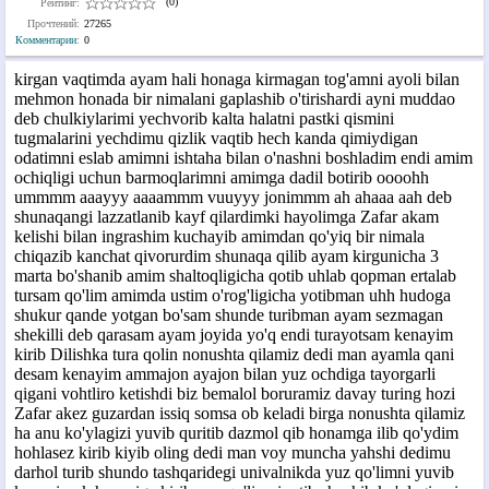
(0)
Рейтинг:
Прочтений:
27265
Комментарии
:
0
kirgan vaqtimda ayam hali honaga kirmagan tog'amni ayoli bilan
mehmon honada bir nimalani gaplashib o'tirishardi ayni muddao
deb chulkiylarimi yechvorib kalta halatni pastki qismini
tugmalarini yechdimu qizlik vaqtib hech kanda qimiydigan
odatimni eslab amimni ishtaha bilan o'nashni boshladim endi amim
ochiqligi uchun barmoqlarimni amimga dadil botirib oooohh
ummmm aaayyy aaaammm vuuyyy jonimmm ah ahaaa aah deb
shunaqangi lazzatlanib kayf qilardimki hayolimga Zafar akam
kelishi bilan ingrashim kuchayib amimdan qo'yiq bir nimala
chiqazib kanchat qivorurdim shunaqa qilib ayam kirgunicha 3
marta bo'shanib amim shaltoqligicha qotib uhlab qopman ertalab
tursam qo'lim amimda ustim o'rog'ligicha yotibman uhh hudoga
shukur qande yotgan bo'sam shunde turibman ayam sezmagan
shekilli deb qarasam ayam joyida yo'q endi turayotsam kenayim
kirib Dilishka tura qolin nonushta qilamiz dedi man ayamla qani
desam kenayim ammajon ayajon bilan yuz ochdiga tayorgarli
qigani vohtliro ketishdi biz bemalol boruramiz davay turing hozi
Zafar akez guzardan issiq somsa ob keladi birga nonushta qilamiz
ha anu ko'ylagizi yuvib quritib dazmol qib honamga ilib qo'ydim
hohlasez kirib kiyib oling dedi man voy muncha yahshi dedimu
darhol turib shundo tashqaridegi univalnikda yuz qo'limni yuvib