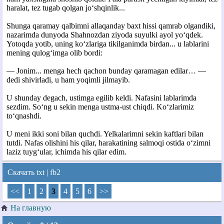
haralat, tez tugab qolgan jo‘shqinlik...
Shunga qaramay qalbimni allaqanday baxt hissi qamrab olgandiki,
nazarimda dunyoda Shahnozdan ziyoda suyulki ayol yo‘qdek.
Yotoqda yotib, uning ko‘zlariga tikilganimda birdan... u lablarini
mening qulog‘imga olib bordi:
— Jonim... menga hech qachon bunday qaramagan edilar… —
dedi shivirladi, u ham yoqimli jilmayib.
U shunday degach, ustimga egilib keldi. Nafasini lablarimda
sezdim. So‘ng u sekin menga ustma-ust chiqdi. Ko‘zlarimiz
to‘qnashdi.
U meni ikki soni bilan quchdi. Yelkalarimni sekin kaftlari bilan
tutdi. Nafas olishini his qilar, harakatining salmoqi ostida o‘zimni
laziz tuyg‘ular, ichimda his qilar edim.
Скачать
txt
|
fb2
<<
1
2
3
4
5
6
>>
На главную