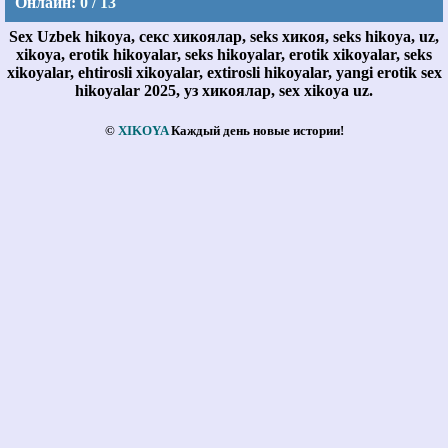
Онлайн:
0 / 13
Sex Uzbek hikoya, секс хикоялар, seks хикоя, seks hikoya, uz,
xikoya, erotik hikoyalar, seks hikoyalar, erotik xikoyalar, seks
xikoyalar, ehtirosli xikoyalar, extirosli hikoyalar, yangi erotik sex
hikoyalar 2025, уз хикоялар, sex xikoya uz.
©
XIKOYA
Каждый день новые истории!