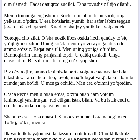
qimirlamadi. Faqat qattiqroq suqildi. Tana tovushsiz iltijo qilardi.
Men u tomonga engashdim. Sochlarini labim bilan surib, orqa
yelkasini o‘pdim. U esa ko‘zlarini yumib, har safar labim teggan
joyda nafas chiqarardi. Xuddi o‘sha joy yonib ketayotgandek.
Yotoqqa cho‘zildi. O‘sha nozik libos ostida hech qanday to‘siq
yo‘qligini sezdim. Uning ko‘zlari endi yolvorayotgandek edi —
ammo so‘zsiz. Faqat tana tili. Men uning yoniga o‘tirdim.
Barmoqlarim uning panjasini topdi. U qattiq ushladi. Unga
engashdim. Bu safar u lablarimga o‘zi yopishdi.
Biz o‘zaro jim, ammo ichimizda portlayotgan chaqnashlar bilan
tutashdik. Tana tilida iltijo, javob, mag‘lubiyat va g‘alaba – bari bir
zumda jam bo‘ldi. U menga ochildi. Men esa o‘zimni yo‘qotdim.
O‘sha kecha men u bilan emas, o‘zim bilan ham yotdim —
ichimdagi yashiringan, rad etilgan istak bilan. Va bu istak endi u
orqali tanamda haqiqatga aylandi.
Shahnoz esa... opa emasdi. Shu oqshom meni ovunchog‘im edi.
To‘liq, to‘kis, meniki.
Ilk yaqinlik hayajon ostida, tassurot qoldirmadi. Chunki ikkimiz
ham yaxshigina shoshib qoldik. Pala partish yechilgan kiyimlar, tez