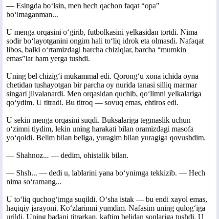
— Esingda bo‘lsin, men hech qachon faqat “opa”
bo‘lmaganman...
U menga orqasini o‘girib, futbolkasini yelkasidan tortdi. Nima
sodir bo‘layotganini ongim hali to‘liq idrok eta olmasdi. Nafaqat
libos, balki o‘rtamizdagi barcha chiziqlar, barcha “mumkin
emas”lar ham yerga tushdi.
Uning bel chizig‘i mukammal edi. Qorong‘u xona ichida oyna
chetidan tushayotgan bir parcha oy nurida tanasi silliq marmar
singari jilvalanardi. Men orqasidan quchib, qo‘limni yelkalariga
qo‘ydim. U titradi. Bu titroq — sovuq emas, ehtiros edi.
U sekin menga orqasini suqdi. Buksalariga tegmaslik uchun
o‘zimni tiydim, lekin uning harakati bilan oramizdagi masofa
yo‘qoldi. Belim bilan beliga, yuragim bilan yuragiga qovushdim.
— Shahnoz... — dedim, ohistalik bilan.
— Shsh... — dedi u, lablarini yana bo‘ynimga tekkizib. — Hech
nima so‘ramang...
U to‘liq quchog‘imga suqildi. O‘sha istak — bu endi xayol emas,
haqiqiy jarayoni. Ko‘zlarimni yumdim. Nafasim uning qulog‘iga
urildi. Uning badani titrarkan, kaftim belidan sonlariga tushdi. U