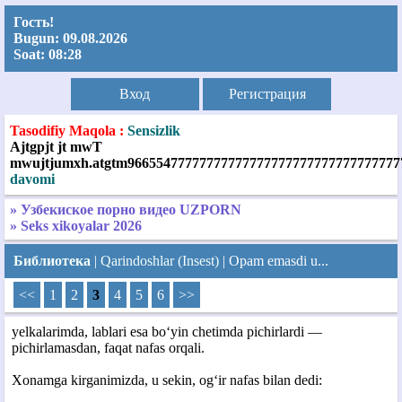
Гость!
Bugun:
09.08.2026
Soat:
08:28
Вход
Регистрация
Tasodifiy Maqola :
Sensizlik
Ajtgpjt jt mwT
mwujtjumxh.atgtm966554777777777777777777777777777777777
davomi
» Узбекиское порно видео UZPORN
» Seks xikoyalar 2026
Библиотека
|
Qarindoshlar (Insest)
| Opam emasdi u...
<<
1
2
3
4
5
6
>>
yelkalarimda, lablari esa bo‘yin chetimda pichirlardi —
pichirlamasdan, faqat nafas orqali.
Xonamga kirganimizda, u sekin, og‘ir nafas bilan dedi: