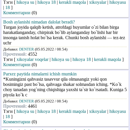
Тэги [
hikoya su
|
hikoya 18
|
kerakli maqola
|
xikoyalar
|
hikoyasu
|
18
]
Комментарии
(0)
Bosh aylanishi nimadan dalolat beradi?
Turgan joyida qalqib ketish, atrofdagi buyumlar o`zi bilan birga
harakatlanganday, chirpirak bo`lib aylanganday bo`lishi har bir
insonga tanish holat bo`lsa kerak. Chunki bosh aylanishi — tez-tez
uchr
Добавил:
DENTER
(05.05.2022 / 08:54)
Прочтений:
4552
Тэги [
xikoyalar voqelar
|
hikoya su
|
hikoya 18
|
kerakli maqola
]
Комментарии
(0)
Parxez paytida nimalarni ichish mumkin
*Kuningizni qahvasiz tasavvur qila olmasangiz yoki qon
bosimingiz past bo`lsa, qahvaga shakar solmasdan iching. *Ko`k
choy tanadan yog`ning chiqishiga yaxshi ta`sir ko`rsatadi. Kuniga 5
piyola ko`k c
Добавил:
DENTER
(05.05.2022 / 08:54)
Прочтений:
4461
Тэги [
hikoya su
|
hikoya 18
|
kerakli maqola
|
xikoyalar
|
hikoyasu
|
18
]
Комментарии
(0)