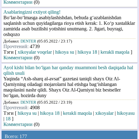
Комментарии
(0)
Asablaringizni extiyot qiling!
Bo‘lar-bo‘lmasga asabiylashishdan, behuda g‘azablanishdan
saqlanish uchun quyidagilarga rioya etish kerak: 1. Ko‘p xastaliklar
zamirida asab buzilishi yotishini unutmang. 2. Jigari, buyragi,
oshqozo
Добавил:
DENTER
(05.05.2022 / 23:17)
Прочтений:
4739
Тэги [
xikoyalar voqelar
|
hikoya su
|
hikoya 18
|
kerakli maqola
]
Комментарии
(0)
Ayol kishi bilan bo‘lgan har qanday muammoni besh daqiqada hal
qilish usuli
Yaqinda “Ash-sharq al-avsat” gazetasi taniqli shayx Oiz Al-
Qarniyning oiladagi mojarolarni hal etishga bag‘ishlangan
maqolasini nashr qildi. Shayx Oiz Al-Qarniyni biz bestseller
bo‘lgan, hozirda duny
Добавил:
DENTER
(05.05.2022 / 23:19)
Прочтений:
4908
Тэги [
hikoya su
|
hikoya 18
|
kerakli maqola
|
xikoyalar
|
hikoyasu
|
18
]
Комментарии
(0)
Всего: 177