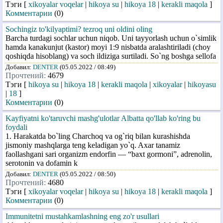
Тэги [
xikoyalar voqelar
|
hikoya su
|
hikoya 18
|
kerakli maqola
]
Комментарии
(0)
Sochingiz to'kilyaptimi? tezroq uni oldini oling
Barcha turdagi sochlar uchun niqob. Uni tayyorlash uchun o`simlik
hamda kanakunjut (kastor) moyi 1:9 nisbatda aralashtiriladi (choy
qoshiqda hisoblang) va soch ildiziga surtiladi. So`ng boshga sellofa
Добавил:
DENTER
(05.05.2022 / 08:49)
Прочтений:
4679
Тэги [
hikoya su
|
hikoya 18
|
kerakli maqola
|
xikoyalar
|
hikoyasu
|
18
]
Комментарии
(0)
Kayfiyatni ko'taruvchi mashg'ulotlar Albatta qo'llab ko'ring bu
foydali
1. Harakatda bo`ling Charchoq va og`riq bilan kurashishda
jismoniy mashqlarga teng keladigan yo`q. Axar tanamiz
faollashgani sari organizm endorfin — “baxt gormoni”, adrenolin,
serotonin va dofamin k
Добавил:
DENTER
(05.05.2022 / 08:50)
Прочтений:
4680
Тэги [
xikoyalar voqelar
|
hikoya su
|
hikoya 18
|
kerakli maqola
]
Комментарии
(0)
Immunitetni mustahkamlashning eng zo'r usullari