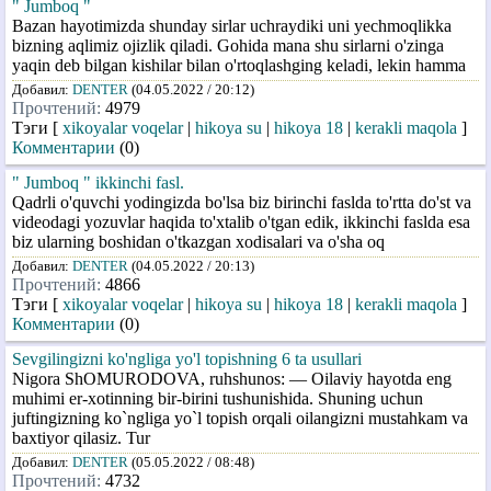
" Jumboq "
Bazan hayotimizda shunday sirlar uchraydiki uni yechmoqlikka
bizning aqlimiz ojizlik qiladi. Gohida mana shu sirlarni o'zinga
yaqin deb bilgan kishilar bilan o'rtoqlashging keladi, lekin hamma
Добавил:
DENTER
(04.05.2022 / 20:12)
Прочтений:
4979
Тэги [
xikoyalar voqelar
|
hikoya su
|
hikoya 18
|
kerakli maqola
]
Комментарии
(0)
" Jumboq " ikkinchi fasl.
Qadrli o'quvchi yodingizda bo'lsa biz birinchi faslda to'rtta do'st va
videodagi yozuvlar haqida to'xtalib o'tgan edik, ikkinchi faslda esa
biz ularning boshidan o'tkazgan xodisalari va o'sha oq
Добавил:
DENTER
(04.05.2022 / 20:13)
Прочтений:
4866
Тэги [
xikoyalar voqelar
|
hikoya su
|
hikoya 18
|
kerakli maqola
]
Комментарии
(0)
Sevgilingizni ko'ngliga yo'l topishning 6 ta usullari
Nigora ShOMURODOVA, ruhshunos: — Oilaviy hayotda eng
muhimi er-xotinning bir-birini tushunishida. Shuning uchun
juftingizning ko`ngliga yo`l topish orqali oilangizni mustahkam va
baxtiyor qilasiz. Tur
Добавил:
DENTER
(05.05.2022 / 08:48)
Прочтений:
4732