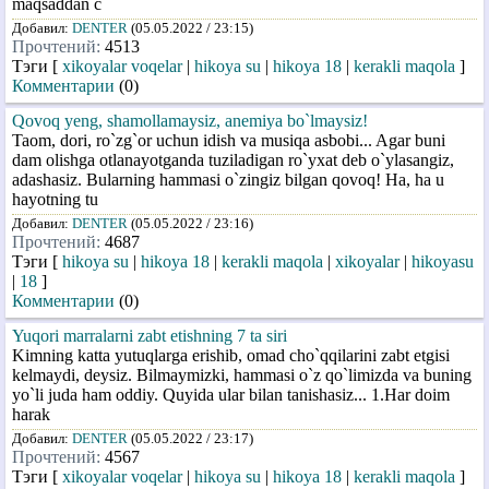
maqsaddan c
Добавил:
DENTER
(05.05.2022 / 23:15)
Прочтений:
4513
Тэги [
xikoyalar voqelar
|
hikoya su
|
hikoya 18
|
kerakli maqola
]
Комментарии
(0)
Qovoq yeng, shamollamaysiz, anemiya bo`lmaysiz!
Taom, dori, ro`zg`or uchun idish va musiqa asbobi... Agar buni
dam olishga otlanayotganda tuziladigan ro`yxat deb o`ylasangiz,
adashasiz. Bularning hammasi o`zingiz bilgan qovoq! Ha, ha u
hayotning tu
Добавил:
DENTER
(05.05.2022 / 23:16)
Прочтений:
4687
Тэги [
hikoya su
|
hikoya 18
|
kerakli maqola
|
xikoyalar
|
hikoyasu
|
18
]
Комментарии
(0)
Yuqori marralarni zabt etishning 7 ta siri
Kimning katta yutuqlarga erishib, omad cho`qqilarini zabt etgisi
kelmaydi, deysiz. Bilmaymizki, hammasi o`z qo`limizda va buning
yo`li juda ham oddiy. Quyida ular bilan tanishasiz... 1.Har doim
harak
Добавил:
DENTER
(05.05.2022 / 23:17)
Прочтений:
4567
Тэги [
xikoyalar voqelar
|
hikoya su
|
hikoya 18
|
kerakli maqola
]