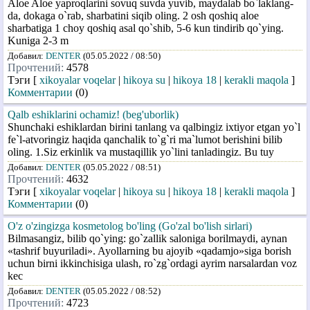
Aloe Aloe yaproqlarini sovuq suvda yuvib, maydalab bo`laklang-
da, dokaga o`rab, sharbatini siqib oling. 2 osh qoshiq aloe
sharbatiga 1 choy qoshiq asal qo`shib, 5-6 kun tindirib qo`ying.
Kuniga 2-3 m
Добавил:
DENTER
(05.05.2022 / 08:50)
Прочтений:
4578
Тэги [
xikoyalar voqelar
|
hikoya su
|
hikoya 18
|
kerakli maqola
]
Комментарии
(0)
Qalb eshiklarini ochamiz! (beg'uborlik)
Shunchaki eshiklardan birini tanlang va qalbingiz ixtiyor etgan yo`l
fe`l-atvoringiz haqida qanchalik to`g`ri ma`lumot berishini bilib
oling. 1.Siz erkinlik va mustaqillik yo`lini tanladingiz. Bu tuy
Добавил:
DENTER
(05.05.2022 / 08:51)
Прочтений:
4632
Тэги [
xikoyalar voqelar
|
hikoya su
|
hikoya 18
|
kerakli maqola
]
Комментарии
(0)
O'z o'zingizga kosmetolog bo'ling (Go'zal bo'lish sirlari)
Bilmasangiz, bilib qo`ying: go`zallik saloniga borilmaydi, aynan
«tashrif buyuriladi». Ayollarning bu ajoyib «qadamjo»siga borish
uchun birni ikkinchisiga ulash, ro`zg`ordagi ayrim narsalardan voz
kec
Добавил:
DENTER
(05.05.2022 / 08:52)
Прочтений:
4723