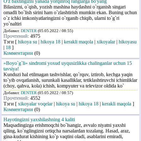
O'z baxtingizni yanada yorqinroq ranglarga bo'yang
Bilasizmi, o`qish, yozish mashina haydashni o`rganish singari
omadli bo`lish sirini ham o`zlashtirish mumkin ekan. Buning uchun
o`z ichki imkoniyatlaringizni o`rganib chiqib, ularni to`g`ri
yo`naltiri
Добавил:
DENTER
(05.05.2022 / 08:55)
Прочтений:
4975
Тэги [
hikoya su
|
hikoya 18
|
kerakli maqola
|
xikoyalar
|
hikoyasu
|
18
]
Комментарии
(0)
«Boyo`g`li» sindromi yoxud uyqusizlikka chalinganlar uchun 15
tavsiya!
Kunduzi hal etilmagan tashvishlar, qo`rquv, iztirob, kechga yaqin
to`yib ovqatlanish, surunkali kasalliklar, tetiklashtiruvchi ichimliklar
(choy, qahva, kola) ichish, kompyuter va televizor oldida ko`
Добавил:
DENTER
(05.05.2022 / 08:57)
Прочтений:
4552
Тэги [
xikoyalar voqelar
|
hikoya su
|
hikoya 18
|
kerakli maqola
]
Комментарии
(0)
Hayotingizni yaxshilashning 4 kaliti
Maqsadingizga erishmoqchi bo`lsangiz, avvalo niyatni yaxshi
qiling, ko`nglingizni ortiqcha narsalardan tozalang. Hasad, araz,
gina-kudurat kishining ko`p vaqtini oladi, asablarini emiradi,