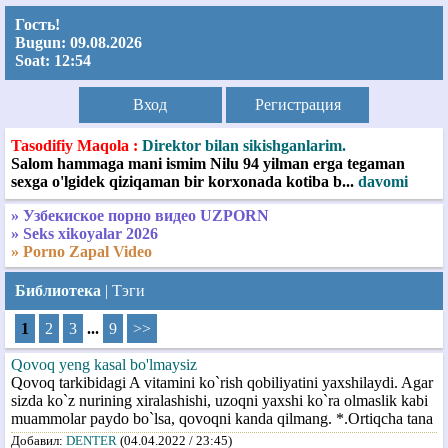
Гость!
Bugun:
09.08.2026
Soat:
12:54
Вход
Регистрация
Tasodifiy Maqola :
Direktor bilan sikishganlarim.
Salom hammaga mani ismim Nilu 94 yilman erga tegaman
sexga o'lgidek qiziqaman bir korxonada kotiba b...
davomi
» Узбекиское порно видео UZPORN
» Seks xikoyalar 2026
» Porno Zapal Video
Библиотека
| Тэги
1
2
3
...
9
>>
Qovoq yeng kasal bo'lmaysiz
Qovoq tarkibidagi A vitamini ko`rish qobiliyatini yaxshilaydi. Agar
sizda ko`z nurining xiralashishi, uzoqni yaxshi ko`ra olmaslik kabi
muammolar paydo bo`lsa, qovoqni kanda qilmang. *.Ortiqcha tana
Добавил:
DENTER
(04.04.2022 / 23:45)