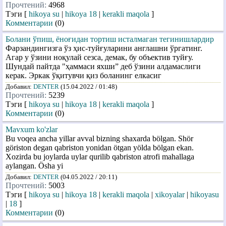
Прочтений:
4968
Тэги [
hikoya su
|
hikoya 18
|
kerakli maqola
]
Комментарии
(0)
Болани ўпиш, ёноғидан тортиш исталмаган тегинишлардир
Фарзандингизга ўз ҳис-туйғуларини англашни ўргатинг.
Агар у ўзини ноқулай сезса, демак, бу объектив туйғу.
Шундай пайтда "ҳаммаси яхши” деб ўзини алдамаслиги
керак. Эркак ўқитувчи қиз боланинг елкасиг
Добавил:
DENTER
(15.04.2022 / 01:48)
Прочтений:
5239
Тэги [
hikoya su
|
hikoya 18
|
kerakli maqola
]
Комментарии
(0)
Mavxum ko'zlar
Bu voqea ancha yillar avval bizning shaxarda bölgan. Shör
göriston degan qabriston yonidan ötgan yölda bölgan ekan.
Xozirda bu joylarda uylar qurilib qabriston atrofi mahallaga
aylangan. Ösha yi
Добавил:
DENTER
(04.05.2022 / 20:11)
Прочтений:
5003
Тэги [
hikoya su
|
hikoya 18
|
kerakli maqola
|
xikoyalar
|
hikoyasu
|
18
]
Комментарии
(0)